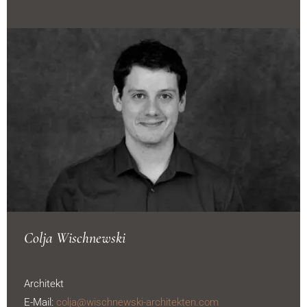
Colja Wischnewski
Architekt
E-Mail:
colja@wischnewski-architekten.com